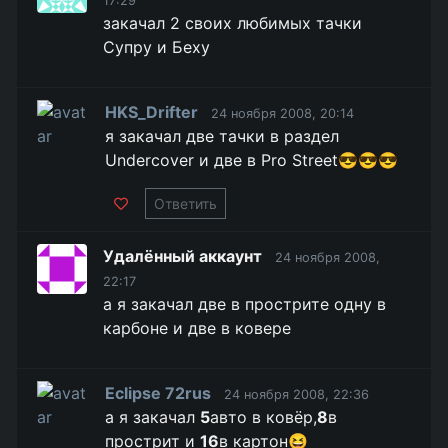
17:29
закачал 2 своих любимых тачки
Супру и Беху
HKS_Drifter
24 ноября 2008, 20:14
я закачал две тачки в раздел
Undercover и две в Pro Street😎😎😎
Ответить
Удалённый аккаунт
24 ноября 2008,
22:17
а я закачал две в прострите одну в
карбоне и две в ковере
Eclipse 72rus
24 ноября 2008, 22:36
а я закачал
5
авто в ковёр,
8
в
прострит и
16
в картон😆