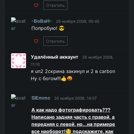
Ответить
-BoBaH-
26 ноября 2008, 00:45
Попробую! 😎
Ответить
Удалённый аккаунт
26 ноября 2008,
11:10
я un2 2скрина закинул и 2 в carbon
Ну с богом!!!👍🤬
SlEmmc
26 ноября 2008, 14:07
А как надо фотографировать???
Написано задняя часть с правой, а
передняя с левой, но...на примере
все наоборот!🧐 подскажите, как