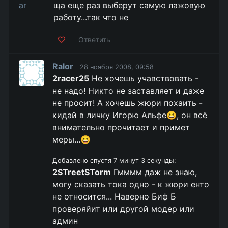
ща еще раз выберут самую лажовую
работу...так что не
Ответить
Ralor
28 ноября 2008, 09:58
2racer25
Не хочешь учавствовать -
не надо! Никто не заставляет и даже
не просит! А хочешь жюри похаить -
кидай в личку Игорю Альфе😆, он всё
внимательно прочитает и примет
меры...😆
Добавлено спустя 7 минут 3 секунды:
2STreetSTorm
Гмммм даж не знаю,
могу сказать тока одно - к жюри енто
не относится... Наверно Биф Б
проверяйит или другой модер или
админ