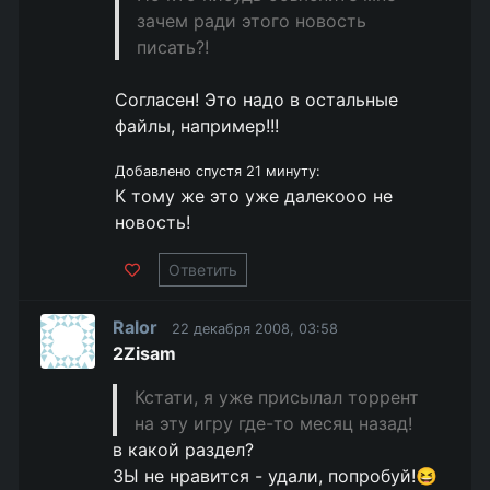
зачем ради этого новость
писать?!
Согласен! Это надо в остальные
файлы, например!!!
Добавлено спустя 21 минуту:
К тому же это уже далекооо не
новость!
Ответить
Ralor
22 декабря 2008, 03:58
2Zisam
Кстати, я уже присылал торрент
на эту игру где-то месяц назад!
в какой раздел?
ЗЫ не нравится - удали, попробуй!😆