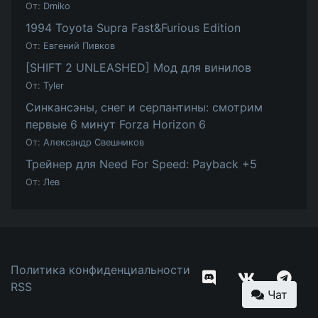
От:
Dmiko
1994 Toyota Supra Fast&Furious Edition
От:
Евгений Пивков
[SHIFT 2 UNLEASHED] Мод для винилов
От:
Tyler
Синкансэны, снег и серпантины: смотрим
первые 6 минут Forza Horizon 6
От:
Александр Свешников
Трейнер для Need For Speed: Payback +5
От:
Лев
Политика конфиденциальности
RSS
Чат