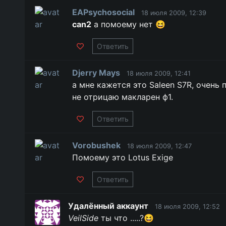
EAPsychosocial
18 июля 2009, 12:39
can2
а помоему нет 😆
Ответить
Djerry Mays
18 июля 2009, 12:41
а мне кажется это Saleen S7R, очень 
не отрицаю макларен ф1.
Ответить
Vorobushek
18 июля 2009, 12:47
Помоему это Lotus Exige
Ответить
Удалённый аккаунт
18 июля 2009, 12:52
VeilSide
ты что .....?😆