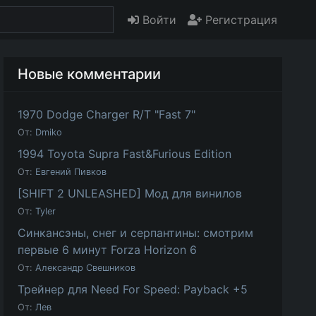
Войти
Регистрация
Новые комментарии
1970 Dodge Charger R/T "Fast 7"
От:
Dmiko
1994 Toyota Supra Fast&Furious Edition
От:
Евгений Пивков
[SHIFT 2 UNLEASHED] Мод для винилов
От:
Tyler
Синкансэны, снег и серпантины: смотрим
первые 6 минут Forza Horizon 6
От:
Александр Свешников
Трейнер для Need For Speed: Payback +5
От:
Лев