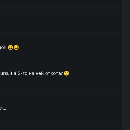
о!!!😆😆
ursuit'а 2-го на ней откотал🙂
...