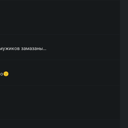
мужиков замазаны...
bo🙂