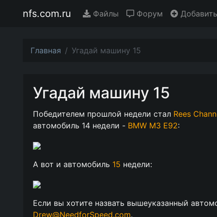
nfs.com.ru
Файлы
Форум
Добавить
Главная
Угадай машину 15
Угадай машину 15
Победителем прошлой недели стал
Rees Channe
автомобиль 14 недели -
BMW M3 E92
:
А вот и автомобиль
15
недели:
Если вы хотите назвать вышеуказанный автом
Drew@NeedforSpeed.com
.