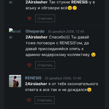
2Airslasher
Так стукни
RENESiS
-у в
аську и обговори всё😉🙂
Ответить
Ghepardo
30 декабря 2009, 12:45
2Airslasher
Спасибо))) Ты давай
тоже поговори с RENESiS'ом, да
давай присоединяйся опять к
админо-модерскому коллективу 😉
Ответить
RENESiS
30 декабря 2009, 12:46
2Airslasher
я от тебя окончательного
ответа в асе так и не дождался😉
Ответить