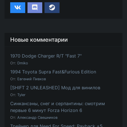
Новые комментарии
1970 Dodge Charger R/T "Fast 7"
От:
Dmiko
1994 Toyota Supra Fast&Furious Edition
От:
Евгений Пивков
[SHIFT 2 UNLEASHED] Мод для винилов
От:
Tyler
Синкансэны, снег и серпантины: смотрим
первые 6 минут Forza Horizon 6
От:
Александр Свешников
Трейнер для Need For Speed: Payback +5