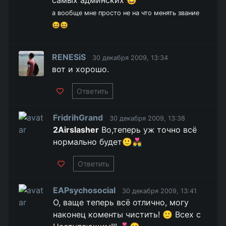
самых админских 😆
а вообще мне просто не на что менять звание
😆😆
RENESiS
30 декабря 2009, 13:34
вот и хорошо.
Ответить
FridrihGrand
30 декабря 2009, 13:38
2Airslasher
Во,теперь уж точно всё
нормально будет🙂👨‍❤️‍👨
Ответить
EAPsychosocial
30 декабря 2009, 13:41
О, ваще теперь всё отлично, могу
наконец коменты чистить! 🙂 Всех с