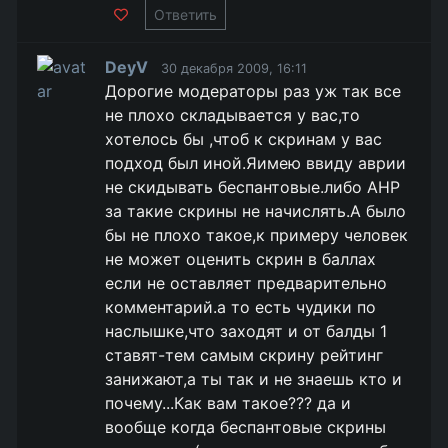
Ответить
DeyV
30 декабря 2009, 16:11
Дорогие модераторы раз уж так все
не плохо складывается у вас,то
хотелось бы ,чтоб к скринам у вас
подход был иной.Яимею ввиду аврии
не скидывать беспантовые.либо АНР
за такие скрины не начислять.А было
бы не плохо такое,к примеру человек
не может оценить скрин в баллах
если не оставляет предварительно
комментарий.а то есть чудики по
наслышке,что заходят и от балды 1
ставят-тем самым скрину рейтинг
занижают,а ты так и не знаешь кто и
почему...Как вам такое??? да и
вообще когда беспантовые скрины