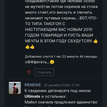
скидывают(такие где человек особо
не мутил)так потом скринов на стока
много стает,что виснуть и глючить
начинают путевые скрины... ВОТ,ЧТО-
ТО ТИПА ТАКОГО!!! С
НАСТУПАЮЩИМ ВАС НОВЫМ 2010
ГОДОМ ТОВАРИЩИ И ПУСТЬ ВАШИ
МЕЧТЫ В ЭТОМ ГОДУ СБУДУТСЯ!!! 👍
👍👍
Добавлено спустя 1 час 23 минуты 44 секунды:
оФФфигеть...☹️
Ответить
RENESiS
30 декабря 2009, 17:39
К сведению дегенерата под ником
Ultimate
и остальных:
Майкл сначала предложил админство