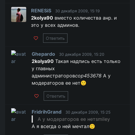
RENESiS
30 декабря 2009, 15:19
2kolya90
вместо количества анр. и
это у всех админов.
Ответить
Ghepardo
30 декабря 2009, 15:20
2kolya90
Такая надпись есть только
у главных
администраторов
cop453678
А у
модераторов ее нет🙂
Ответить
FridrihGrand
30 декабря 2009, 15:25
А у модераторов ее нетsmiley
А я всегда о ней мечтал🙂