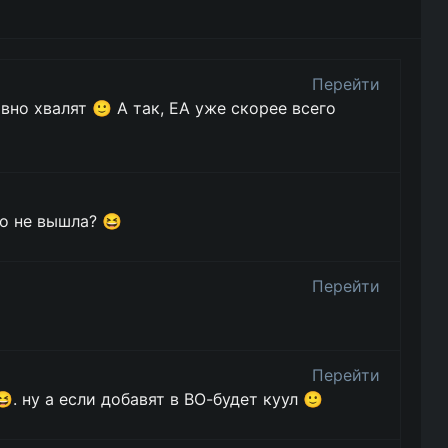
Перейти
авно хвалят 🙂 А так, ЕА уже скорее всего
то не вышла? 😆
Перейти
Перейти
. ну а если добавят в ВО-будет куул 🙂