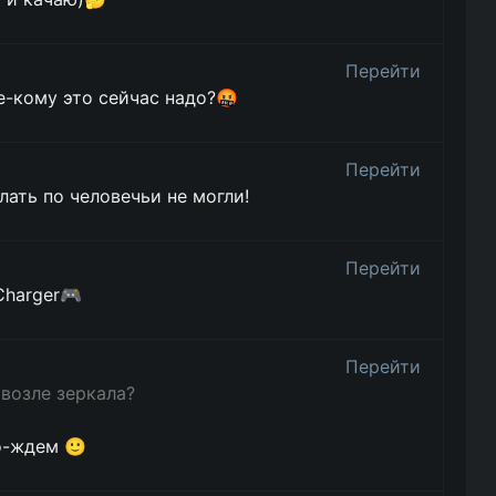
Перейти
пе-кому это сейчас надо?🤬
Перейти
ать по человечьи не могли!
Перейти
Charger🎮
Перейти
 возле зеркала?
о-ждем 🙂