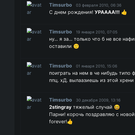
Timsurbo
03 февраля 2010, 06:36
С днем рождения!
УРАААА!!!
👍
Timsurbo
19 января 2010, 07:05
ну... я за... только что б не все на
оставили 🙂
Timsurbo
01 января 2010, 15:06
поиграть на нем в че нибудь типо 
ппц. хД. вылаазиешь из этой хрени
Timsurbo
30 декабря 2009, 13:16
2stingray
тяжелый случай 😆
Парни! корочь поздравляю с новой
forever!👍