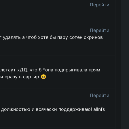
Перейти
Перейти
фиг удалять а чтоб хотя бы пару сотен скринов
флетаут хДД. что б *опа подпрыгивала прям
 и сразу в сартир 😆
Перейти
 должностью и всячески поддерживаю! allnfs