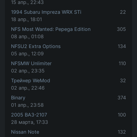
15 апр., 22:43
1994 Subaru Impreza WRX STi
22
18 апр., 18:01
NFS Most Wanted: Pepega Edition
305
08 апр., 01:08
NFSU2 Extra Options
134
05 апр., 12:09
NFSMW Unlimiter
110
02 апр., 23:35
Трейнер WeMod
32
02 апр., 22:46
Binary
374
01 апр., 23:58
2005 ВАЗ-2107
100
28 марта, 17:33
Nissan Note
132