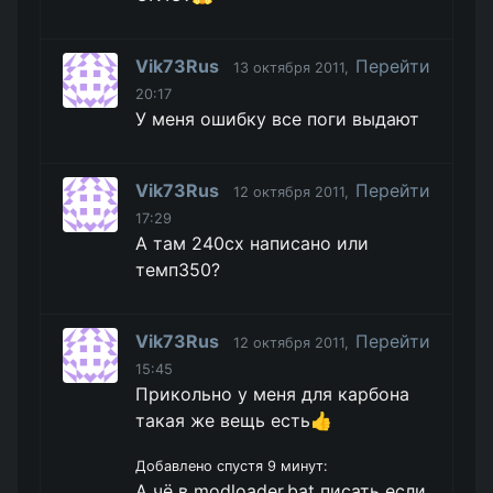
Vik73Rus
Перейти
13 октября 2011,
20:17
У меня ошибку все поги выдают
Vik73Rus
Перейти
12 октября 2011,
17:29
A там 240сх написано или
темп350?
Vik73Rus
Перейти
12 октября 2011,
15:45
Прикольно у меня для карбона
такая же вещь есть👍
Добавлено спустя 9 минут:
А чё в modloader.bat писать если