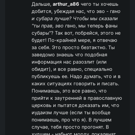
Дальше,
arthur_a86
чего ты хочешь
добится, убеждая нас, что эво - г
вно
и субара лучше? Чтобы мы сказали
"ты прав, эво г
вно, мы теперь фаны
субары"? Так вот, побрейся, этого не
будет! По-крайней мере, я отвечаю
за себя. Это просто безтактно. Ты
заведомо знаешь что подобная
информация нас разозлит (или
обидит), и все равно, специально
публикуешь ее. Надо думать, что и в
каких ситуациях говорить и писать.
Понимаешь, это все равно, что
прийти к заутренней в православную
церковь и пытатся доказать им, что
иудаизм лучше (если ты вообще
понимаешь, про что я). В лучшем
случае, тебя просто прогонят. В
худшем - набьют морду, покалечат