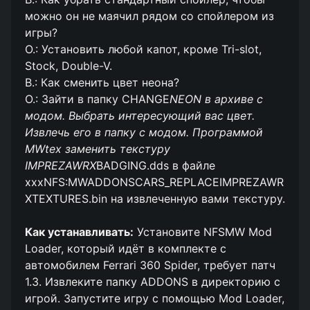
можно он не маячил рядом со спойлером из
игры?
О.: Установить любой капот, кроме Tri-slot,
Stock, Double-V.
В.: Как сменить цвет неона?
О.: Зайти в папку CHANGE
NEON в архиве с
модом. Выбрать интересующий вас цвет.
Извлечь его в папку с модом. Программой
MWtex заменить текстуру
IMPREZAWRX
BADGING.dds в файле
xxxNFS:MWADDONSCARS_REPLACEIMPREZAWR
XTEXTURES.bin на извлеченную вами текстуру.
Как устанавливать:
Установите NFSMW Mod
Loader, который идёт в комплекте с
автомобилем Ferrari 360 Spider, требует патч
1.3. Извлеките папку ADDONS в директорию с
игрой. Запустите игру с помощью Mod Loader,