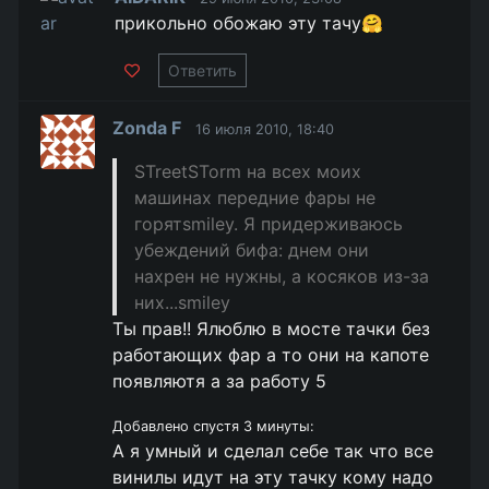
прикольно обожаю эту тачу🤗
Ответить
Zonda F
16 июля 2010, 18:40
STreetSTorm на всех моих
машинах передние фары не
горятsmiley. Я придерживаюсь
убеждений бифа: днем они
нахрен не нужны, а косяков из-за
них...smiley
Ты прав!! Ялюблю в мосте тачки без
работающих фар а то они на капоте
появляютя а за работу 5
Добавлено спустя 3 минуты:
А я умный и сделал себе так что все
винилы идут на эту тачку кому надо