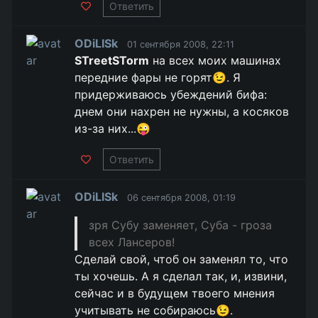
Ответить
ODiLISk
01 сентября 2008, 22:11
STreetSTorm
на всех моих машинах
передние фары не горят😉. Я
придерживаюсь убеждений бифа:
днем они нахрен не нужны, а косяков
из-за них...😜
Ответить
ODiLISk
06 сентября 2008, 01:19
зря Субу заменяет, Суба - гроза
всех Лансеров!
Сделай свой, чтоб он заменял то, что
ты хочешь. А я сделал так, и, извини,
сейчас и в будущем твоего мнения
учитывать не собираюсь😉.