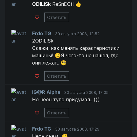
ODiLISk
RеSпEСt! 👍
Ответить
Frdo TG
30 августа 2008, 12:52
2ODiLISk
Скажи, как менять характеристики
машины! 🙂Я чего-то не нашел, где
они лежат...🧐
Ответить
IG@R Alpha
30 августа 2008, 17:05
Но неон тупо придумал...(((
Ответить
Frdo TG
30 августа 2008, 17:29
Неон днем...😲