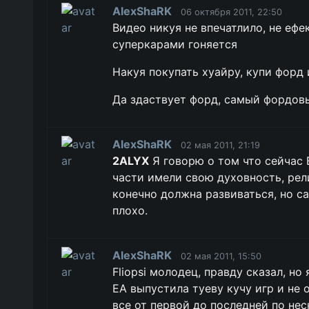
AlexShaRK
06 октября 2011, 22:50
Видео никуя не впечатлило, не ефе
суперкарами гоняется
Накуя покупать хуайру, купи форд 
Да здаствует форд, самый фордовый
AlexShaRK
02 мая 2011, 21:19
2ALYX
Я говорю о том что сейчас 
части имели свою духовность, рели
конечно должна развиваться, но са
плохо.
AlexShaRK
02 мая 2011, 15:50
Fliopsi молодец, правду сказал, но 
ЕА выпустила туеву кучу игр и не
все от первой до последней по нес