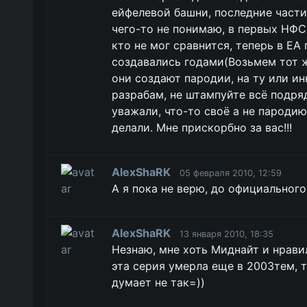
ейфелевой башни, последние части 
чего-то не понимаю, в первых НФС
кто не мог сравнится, теперь в Е
создавались годами(Возьмем тот же
они создают пародии, на ту или ин
разрабам, не штампуйте всё подряд
уважали, что-то своё а не пародию
делали. Мне прискорбно за вас!!!
AlexShaRK
05 февраля 2010, 12:59
А я пока не верю, до официальног
AlexShaRK
13 января 2010, 18:35
Незнаю, мне хоть Миднайт и нравил
эта серия умерла еще в 2003тем, т
думает не так=))