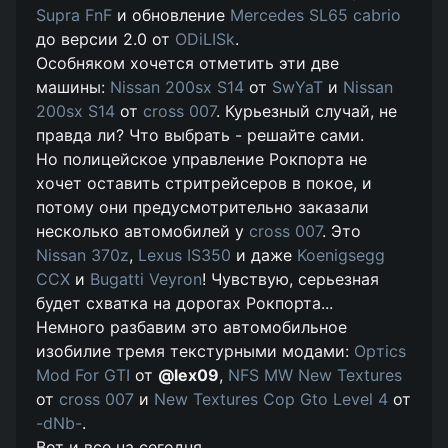
Supra FnF
и обновление
Mercedes SL65 cabrio
до версии 2.0 от
ODiLISk
.
Особняком хочется отметить эти две
машины:
Nissan 200sx S14
от
SwYaT
и
Nissan
200sx S14
от
cross 007
. Курьезный случай, не
правда ли? Что выбрать - решайте сами.
Но полицейское управление Рокпорта не
хочет оставить стритрейсеров в покое, и
потому они предусмотрительно заказали
несколько автомобилей у
cross 007
. Это
Nissan 370z
,
Lexus IS350
и даже
Koenigsegg
CCX
и
Bugatti Veyron
! Чувствую, серьезная
будет схватка на дорогах Рокпорта...
Немного разбавим это автомобильное
изобилие тремя текстурными модами:
Opтiсs
Mod For GTI
от
@lex09
,
NFS MW New Textures
от
cross 007
и
New Textures Cop Gto Level 4
от
-dNb-
.
Вот и все на сегодня.