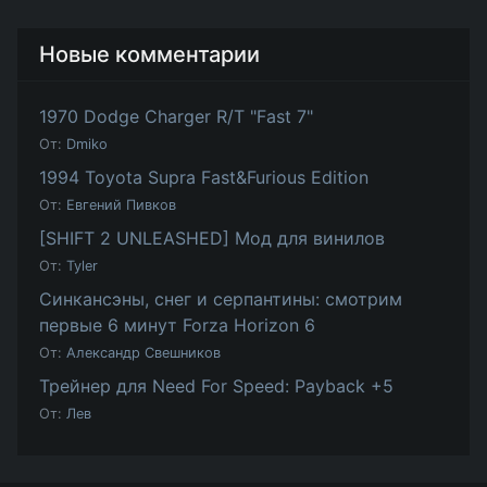
Новые комментарии
1970 Dodge Charger R/T "Fast 7"
От:
Dmiko
1994 Toyota Supra Fast&Furious Edition
От:
Евгений Пивков
[SHIFT 2 UNLEASHED] Мод для винилов
От:
Tyler
Синкансэны, снег и серпантины: смотрим
первые 6 минут Forza Horizon 6
От:
Александр Свешников
Трейнер для Need For Speed: Payback +5
От:
Лев