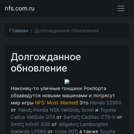
nfs.com.ru
Главная
Долгожданное обновление
Долгожданное
обновление
Наконец-то уличные гонщики Рокпорта
обзаведутся новыми машинами и потрясут
мир игры
NFS: Most Wanted
! Это
Honda S2000
от
Yakut
;
Honda NSX VeilSide
,
Scion
и
Toyota
Celica VeilSide GT4
от
SwYaT
;
Cadillac CTS-V
от
Smitt
;
Infiniti G35
от
alligator
;
Lamborghini
Gallardo LP560
от
cross 007
; а также
Toyota