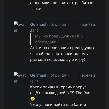
а оно млин не считает разбитые
тачки.
Germash
Перейти
01 мая 2011,
23:19
Мы же предыдущие NFS
обсуждали)
Ага, и на основании предыдущих
частей, четвертовали восемь
раз ещё не вышедшую игру))
Germash
Перейти
01 мая 2011,
19:47
Какой эпичный срачь вокруг
ещё не вышедшей NFS The Run
🙂
Уже успели найти все баги и