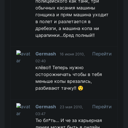
полицейского как танк, три
обычных касания машины
гонщика и прям машина уходит
в полет и разлетается в
дребезги, а машина копа ни
царапинки...бред полный!!
Germash
Перейти
16 июня 2010,
02:40
клёво!! Теперь нужно
осторожничать чтобы в тебя
меньше копы врезались,
разбивают тачку!! 😲
Germash
Перейти
23 мая 2010,
03:47
Тю бл*ть... И че за карьерная
линии может быть в онлайн