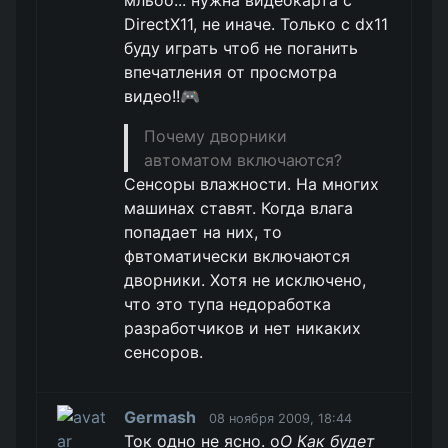
мльоо... нужна видеокарта с
DirectX11, не иначе. Только с dx11
буду играть чтоб не поганить
впечатления от просмотра
видео!!🎮
Почему дворники
автоматом включаются?
Сенсоры влажности. На многих
машинах ставят. Когда влага
попадает на них, то
фвтоматически включаются
дворники. Хотя не исключено,
что это тупа недоработка
разработчиков и нет никаких
сенсоров.
Germash
08 ноября 2009, 18:44
Ток одно не ясно. о
О Как будет