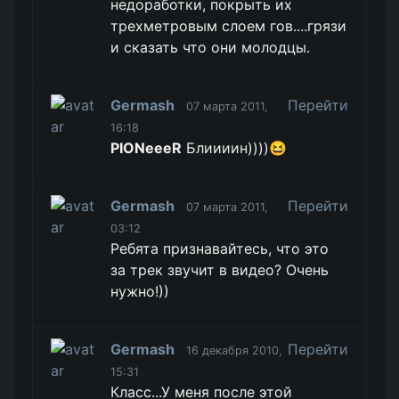
недоработки, покрыть их
трехметровым слоем гов....грязи
и сказать что они молодцы.
Germash
Перейти
07 марта 2011,
16:18
PIONeeeR
Блиииин))))😆
Germash
Перейти
07 марта 2011,
03:12
Ребята признавайтесь, что это
за трек звучит в видео? Очень
нужно!))
Germash
Перейти
16 декабря 2010,
15:31
Класс...У меня после этой