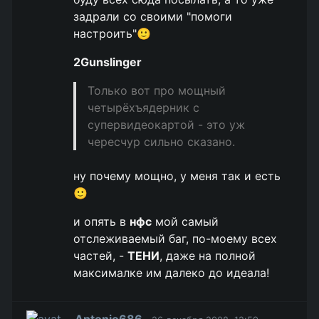
задрали со своими "помоги
настроить"🙂
2Gunslinger
Только вот про мощный
четырёхъядерник с
супервидеокартой - это уж
чересчур сильно сказано.
ну почему мощно, у меня так и есть
🙂
и опять в
нфс
мой самый
отслеживаемый баг, по-моему всех
частей, -
ТЕНИ
, даже на полной
максималке им далеко до идеала!