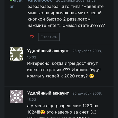
Antonio686
26 декабря 2008, 12:59
эээээээээээээ...Это типа "Наведите
мышью на ярлычок,нажмите левой
кнопкой быстро 2 раза,потом
нажмите Enter"...Смысл статьи??????
Ответить
Удалённый аккаунт
26 декабря 2008,
15:03
Интересно, когда игры достигнут
идеала в графике??? И какие будут
компы у людей к 2020 году? 😆
Удалённый аккаунт
26 декабря 2008,
15:23
а у меня еще разрешение 1280 на
1024!!!😋 это наверно за счет 3.3