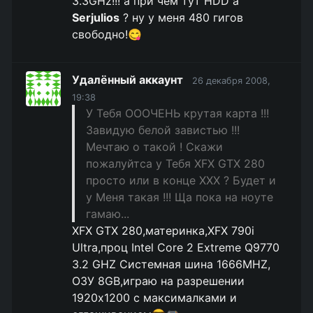
3.3GHz!!! а при чем тут HDD а
Serjulios
? ну у меня 480 гигов
свободно!😋
Удалённый аккаунт
26 декабря 2008,
19:38
У Тебя ОООЧЕНЬ крутая карта !!!
Завидую белой завистью !!!
Мечтаю о такой ! Скажи
пожалуйтса у Тебя XFX GTX 280
просто или в конце XXX ? Будет и
у Меня такая !!! Ща пока на ноуте
гамаю...
XFX GTX 280,материнка,XFX 790i
Ultra,проц Intel Core 2 Extreme Q9770
3.2 GHZ Системная шина 1666MHZ,
ОЗУ 8GB,играю на разрешении
1920x1200 c максималками и