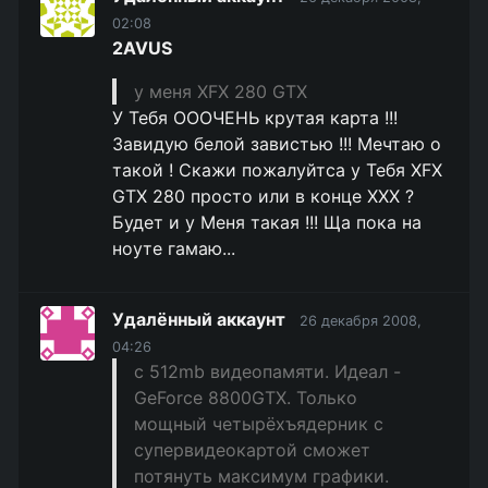
02:08
2AVUS
у меня XFX 280 GTX
У Тебя ОООЧЕНЬ крутая карта !!!
Завидую белой завистью !!! Мечтаю о
такой ! Скажи пожалуйтса у Тебя XFX
GTX 280 просто или в конце XXX ?
Будет и у Меня такая !!! Ща пока на
ноуте гамаю...
Удалённый аккаунт
26 декабря 2008,
04:26
с 512mb видеопамяти. Идеал -
GeForce 8800GTX. Только
мощный четырёхъядерник с
супервидеокартой сможет
потянуть максимум графики.