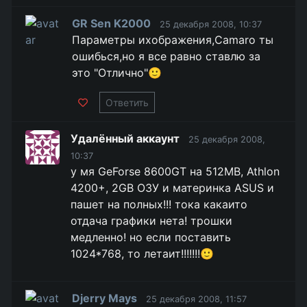
GR Sen K2000
25 декабря 2008, 10:37
Параметры ихображения,Camaro ты
ошибься,но я все равно ставлю за
это "Отлично"🙂
Ответить
Удалённый аккаунт
25 декабря 2008,
10:37
у мя GeForse 8600GT на 512MB, Athlon
4200+, 2GB ОЗУ и материнка ASUS и
пашет на полных!!! тока какаито
отдача графики нета! трошки
медленно! но если поставить
1024*768, то летаит!!!!!!!🙂
Djerry Mays
25 декабря 2008, 11:57