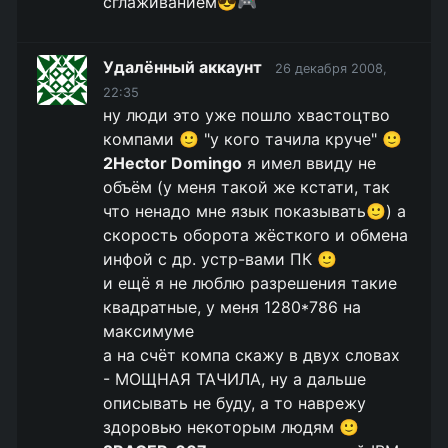
сглаживанием😎🎮
Удалённый аккаунт
26 декабря 2008,
22:35
ну люди это уже пошло хвастоцтво
компами 🙂 "у кого тачила круче" 🙂
2Hector Domingo
я имел ввиду не
объём (у меня такой же кстати, так
что ненадо мне язык показывать🙂) а
скорость оборота жёсткого и обмена
инфой с др. устр-вами ПК 🙂
и ещё я не люблю разрешения такие
квадратные, у меня 1280*786 на
максимуме
а на счёт компа скажу в двух словах
- МОЩНАЯ ТАЧИЛА, ну а дальше
описывать не буду, а то наврежу
здоровью некоторым людям 🙂