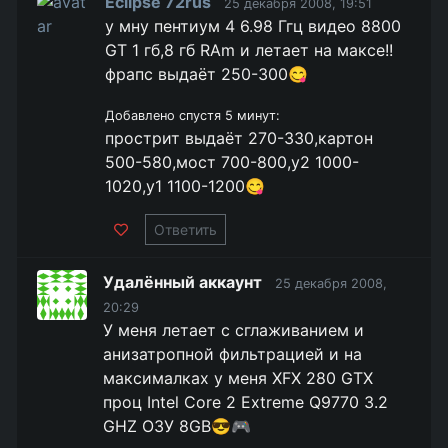
Eclipse 72rus
25 декабря 2008, 19:51
у мну пентиум 4 6.98 Ггц видео 8800
GT 1 гб,8 гб RAm и летает на максе!!
фрапс выдаёт 250-300😋
Добавлено спустя 5 минут:
прострит выдаёт 270-330,картон
500-580,мост 700-800,у2 1000-
1020,у1 1100-1200😋
Ответить
Удалённый аккаунт
25 декабря 2008,
20:29
У меня летает с сглаживанием и
анизатропной фильтрацией и на
максималках у меня XFX 280 GTX
проц Intel Core 2 Extreme Q9770 3.2
GHZ ОЗУ 8GB😎🎮