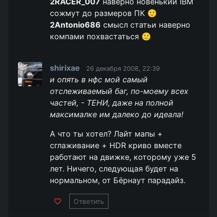
2RACER_007
наверно новенький IBM
сожмут до размеров ПК 🙂
2Antonio686
смысл статьи наверно
компами похвастаться 🙂
shirixae
26 декабря 2008, 22:39
и опять в нфс мой самый
отслеживаемый баг, по-моему всех
частей, - ТЕНИ, даже на полной
максималке им далеко до идеала!
А что ты хотел? Лайт мапы +
сглаживание + HDR криво вместе
работают на движке, которому уже 5
лет. Ничего, следующая будет на
нормальном, от Бёрнаут парадайз.
Ответить