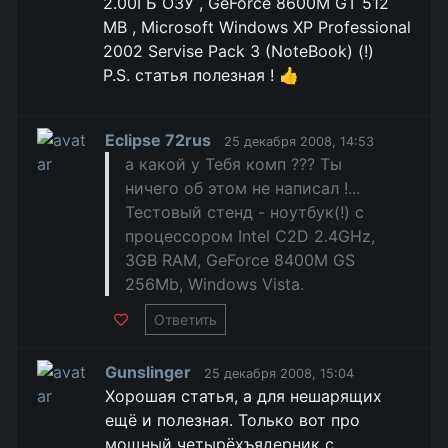
2.00ГБ ОЗУ , GeForce 8600M GT 512
МВ , Microsoft Windows XP Professional
2002 Servise Pack 3 (NoteBook) (!)
P.S. статья полезная ! 👍
Eclipse 72rus
25 декабря 2008, 14:53
а какой у Тебя комп ??? Ты
ничего об этом не написал !...
Тестовый стенд - ноутбук(!) с
процессором Intel C2D 2.4GHz,
3GB RAM, GeForce 8400M GS
256Mb, Windows Vista.
Ответить
Gunslinger
25 декабря 2008, 15:04
Хорошая статья, а для нешарящих
ещё и полезная. Только вот про
мощный четырёхъядерник с