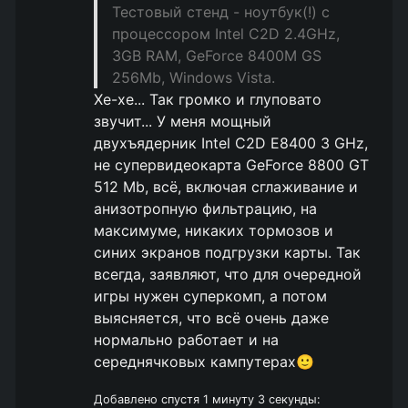
Тестовый стенд - ноутбук(!) с
процессором Intel C2D 2.4GHz,
3GB RAM, GeForce 8400M GS
256Mb, Windows Vista.
Хе-хе... Так громко и глуповато
звучит... У меня мощный
двухъядерник Intel C2D E8400 3 GHz,
не супервидеокарта GeForce 8800 GT
512 Mb, всё, включая сглаживание и
анизотропную фильтрацию, на
максимуме, никаких тормозов и
синих экранов подгрузки карты. Так
всегда, заявляют, что для очередной
игры нужен суперкомп, а потом
выясняется, что всё очень даже
нормально работает и на
середнячковых кампутерах🙂
Добавлено спустя 1 минуту 3 секунды: