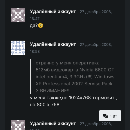
Удалённый аккаунт
27 декабря 2008,
16:47
да?🧐
Удалённый аккаунт
27 декабря 2008,
18:58
странно у меня оперативка
512мб видеокарта Nvidia 6600 GT
intel pentium4, 3.3GHz(!!!) Windows
XP Professional 2002 Servise Pack
3 ВНИМАНИЕ!!!
у меня также,но 1024x768 тормозит ,
но 800 x 768
Чат
Удалённый аккаунт
27 декабря 2008,