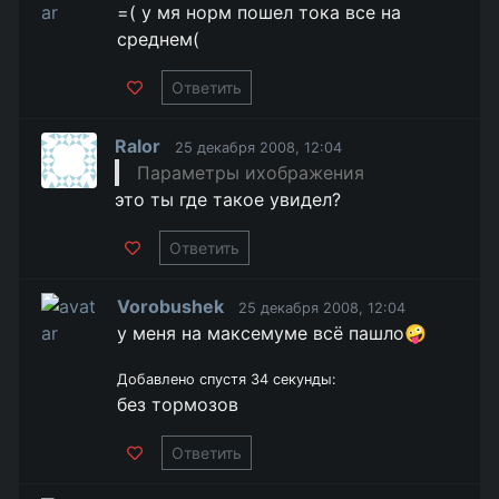
=( у мя норм пошел тока все на
среднем(
Ответить
Ralor
25 декабря 2008, 12:04
Параметры ихображения
это ты где такое увидел?
Ответить
Vorobushek
25 декабря 2008, 12:04
у меня на максемуме всё пашло🤪
Добавлено спустя 34 секунды:
без тормозов
Ответить