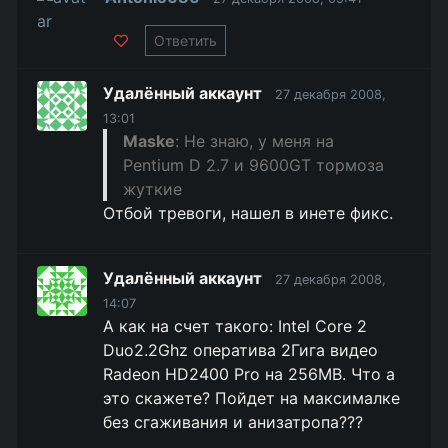
Ответить
Удалённый аккаунт
27 декабря 2008,
13:01
Maske
: Не знаю, у меня на
Pentium D 2.7 и 9600GT тормоза
жуткие
Отбой тревоги, нашел в инете фикс.
Удалённый аккаунт
27 декабря 2008,
14:07
А как на счет такого: Intel Core 2
Duo2.2Ghz оператива 2Гига видео
Radeon HD2400 Pro на 256MB. Что а
это скажете? Пойдет на максималке
без сгаживания и анизатропа???