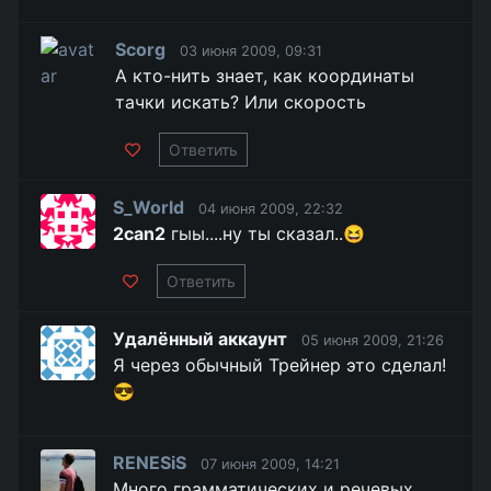
Scorg
03 июня 2009, 09:31
А кто-нить знает, как координаты
тачки искать? Или скорость
Ответить
S_World
04 июня 2009, 22:32
2can2
гыы....ну ты сказал..😆
Ответить
Удалённый аккаунт
05 июня 2009, 21:26
Я через обычный Трейнер это сделал!
😎
RENESiS
07 июня 2009, 14:21
Много грамматических и речевых