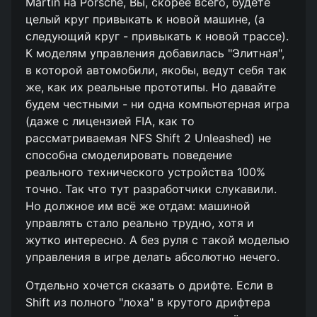
Martin на Porsche, Вы, скорее всего, будете
целый круг привыкать к новой машине, (а
следующий круг - привыкать к новой трассе).
К моделям управления добавилась "Элитная",
в которой автомобили, якобы, ведут себя так
же, как их реальные прототипы. Но давайте
будем честными - ни одна компьютерная игра
(даже с лицензией FIA, как то
рассматриваемая NFS Shift 2 Unleashed) не
способна смоделировать поведение
реального технического устройства 100%
точно. Так что тут разработчики слукавили.
Но должное им всё же отдам: машиной
управлять стало реально трудно, хотя и
жутко интересно. А без руля с такой моделью
управления в игре делать абсолютно нечего.
Отдельно хочется сказать о дрифте. Если в
Shift из полного "лоха" в крутого дрифтера