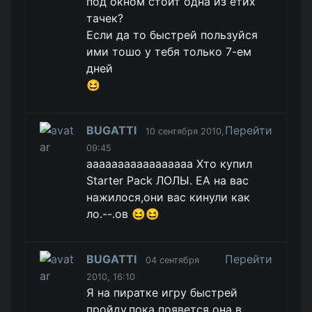
под окном стоит одна из етих
тачек?
Если да то быстрей пользуйся
ими тошо у тебя только 7-ем
дней
😆
BUGATTI
Перейти
10 сентября 2010,
09:45
ааааааааааааааааа Хто купил
Starter Pack ЛОЛЫ. EA на вас
нажилося,они вас кинули как
ло.--.ов 😆😆
BUGATTI
Перейти
04 сентября
2010, 16:10
Я на пиратке игру быстрей
пройду,пока появется она в