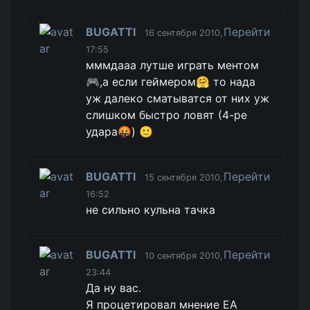
BUGATTI
Перейти
16 сентября 2010,
17:55
мммдааа лутше играть ментом
🎮,а если геймером🤗 то нада
уж далеко сматыватся от них уж
слишком быстро ловят (4-ре
удара🤬) 🙂
BUGATTI
Перейти
15 сентября 2010,
16:52
не сильно кульна тачка
BUGATTI
Перейти
10 сентября 2010,
23:44
Да ну вас.
Я процетировал мнение EA