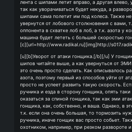
лента с шипами летит вправо, а другая влево,
так как уворачиваться будет некуда, а разворо
шипами сама полетит им под колеса. Также не
увернутся от лобового столкновения с вами, т.
оппонента в схватке лоб в лоб, а т.к. азота у к
машина будет лететь с большей скоростью гон
[c][url=http://www.radikal.ru][img]http://s017.rad
[u][b]Уворот от атаки гонщика.[/b][/u] У гонщ
шипов читайте выше, а как увернуться от ЭМИ
это очень просто сделать. Как описывалось ра
азота, поэтому первый из способов уйти от ат
просто не успеет развить такую скорость. Ест
ручника и езда в сторону гонщика, опять таки
оказаться за спиной гонщика, так как эми ат
гонщика, как, собственно, и ваша. Однако, в 
т.к. если она очень большая, то тормозить ну
ручника, иначе гонщик вас просто собьет. Так
охотником, например, при резком развороте и 