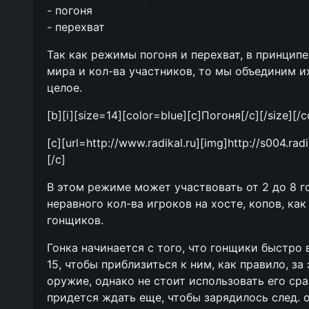
- погоня
- перехват
Так как режимы погоня и перехват, в принципе
мира и кол-ва участников, то мы объединим и
целое.
[b][i][size=14][color=blue][c]Погоня[/c][/size][/co
[c][url=http://www.radikal.ru][img]http://s004.ra
[/c]
В этом режиме может участвовать от 2 до 8 г
неравного кол-ва игроков на хосте, копов, как
гонщиков.
Гонка начинается с того, что гонщики быстро
15, чтобы приблизиться к ним, как правило, за
оружие, однако не стоит использовать его сра
придется ждать еще, чтобы зарядилось след. 