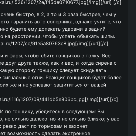
ikal.ru/i526/1207/2e/f45de0710677.jpg[/img][/url] [/c]
очень быстро, в 2, а то и 3 раза быстрее, чем у
сто таранить авто соперника, однако учтите, что
нно будете ему допекать ударами в задний
о на расстоянии, чтобы успеть объехать шипы.
ikal.ru/1207/cc/91e5a80763c8.jpg[/img][/url][/c]
ни и фары, чтобы сбить гонщиков с толку. Все
е друг друга также, как и вас, и когда сирена с
в какую сторону гонщику следует скидывать
 сигнальные огни. Реакция гонщиков будет более
оих же и не успевают защититься от вашей
kal.ru/i116/1207/09/441db5e806bc.jpg[/img][/url][/c]
МИ по гонщику, убедитесь в следующем: Вы
 не сильно далеко, но и не сильно близко; у вас
ик резко даст по тормозам и захочет
удет возможность сделать экстренное