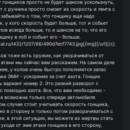
 у гонщиков просто не будет шансов ускользнуть,
т с ручника просто снизит их скорость и лента с
 забывайте о том, что гонщику еще надо
к. у кого скорость будет больше, тот и собьет
опов всегда больше, то и шансов на то, что его
щику в лоб и собьет его - больше.
ikal.ru/i432/1207/66/490d7ecf7743.jpg[/img][/url][/c]
иков тоже есть оружие, как уворачиваться от
 атаки мы сейчас вам расскажем. На самом деле
нее, у копов очень быстро пополняется запас
аки ЭМИ - ускорение за счет азота. Гонщик
ь вариант номер 2. Это резкий разворот с
 с помощью азота. Все, что вам необходимо -
ака возможна только спереди автомобиля
этом случае стоит учитывать скорость гонщика,
жно в сторону и только потом разворачиваться с
же, в этой ситуации, вы можете из жертвы стать
уходе от эми атаки гонщика в его сторону,