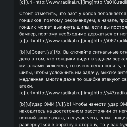
[c][url=http://www.radikal.ru][img]http://s018.rad
Стоит отметить, что азот у копов пополняется 
гонщиков, поэтому рекомендуем, в начале, про
гонщик может выкинуть шипы, если вы постоя
бампер, поэтому необходимо держаться от нег
[c][url=http://www.radikal.ru][img]http://i067.rad
[b][u]Совет.[/u][/b] Выключайте сигнальные ог
дело в том, что гонщики видят в заднем зеркал
мигалками включена, то очень легко понять, 
шипы, чтобы усложнить им задачу, выключайте
медленная, многие даже по ошибке атакуют св
атаки.
[c][url=http://www.radikal.ru][img]http://s47.radi
[b][u]Удар ЭМИ.[/u][/b] Чтобы нанести удар Э
находитесь на достаточном расстоянии от него,
полный запас азота, в случае чего, если гонщ
развернуться в обратную сторону, то у вас б