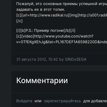
Пожалуй, это основные приемы успешной игры
задавать их в этот топик.
[c][url=http://www.radikal.ru][img]http://s001.ra
[/c]
[i][b]P.S.: Пример погони[/b][/i]
[c][video]http://www.youtube.com/watch?
v=0TfEKgXEhJg&list=PL167DEF1A6598220D&index=
31 августа 2012, 15:42 by
GRiDxSEGA
Комментарии
Войдите
или
зарегистрируйтесь
для добавле