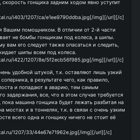
, скорость гонщика задним ходом явно уступит
ikal.ru/i403/1207/ca/e1ee9790ddba.jpg[/img][/url][/c]
тся Вашим помощником. В отличии от 2-й части
вает не бомбы гонщикам под колеса, а шипы.
му вам его следует также опасаться и следить,
 кидает шипы всем под колеса.
ikal.ru/i422/1207/8e/5f2ecb56f985.jpg[/img][/url][/c]
очень удобной штукой, т.к. оставляют лишь узкий
оперника, в результате чего, как правило,
поста и попадают в аварию, тем самым
о задержания, все, что в этом случае требуется
, пока машина гонщика будет лежать разбитая на
а мостах и в тоннелях, т.к. в связи с очень узким
сте всего одна и гонщику ничего не стоит её
ikal.ru/1207/33/44e67e71962e.jpg[/img][/url][/c]