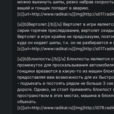
можно выкинуть шипы, резко набрав скорость
вашей и гонщик попадет в аварию.
[c][url=http://www.radikal.ru][img]http://s017.rad
[u][b]Вертолет.[/b][/u] Вертолет в игре являе
серии горячее преследование, вертолет скиды
Вертолет в игре крайне не предсказуем, поэто
куда он кидает шипы, т.к. он не разбирается и
[c][url=http://www.radikal.ru][img]http://s017.rad
[u][b]Блокпосты.[/b][/u] Блокпосты являются 
промежуток для проскальзывания автомобиля с
гонщики врезаются в какую-то из машин блок
предоставляя вам возможность для их быстрог
- подъехать и постоять рядом не больше 3 сек
дороге. Однако, не стоит применять блокпост н
пространством в этих местах, машина в блокпо
объехать.
[c][url=http://www.radikal.ru][img]http://i076.rad