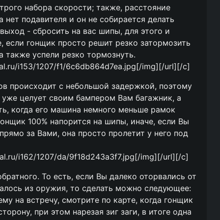
рого набора скорости; также, расстояние
ка нет подавителя и он не собирается делать
выход - сбросить на вас шипы, для этого и
е, если гонщик просто решит резко затормозить
а также успели резко тормознуть.
kal.ru/i153/1207/f1/6c6db864d7ea.jpg[/img][/url][/c]
пов происходит с небольшой задержкой, поэтому
к уже целует своим бампером Вам багажник, а
сть, когда его машина немного меньше рамок
гонщик 100% напорится на шипы, иначе, если Вы
прямо за Вами, она просто пролетит у него под
kal.ru/i162/1207/da/9f18d243a3f7.jpg[/img][/url][/c]
братного. То есть, если Вы далеко оторвались от
талось из оружия, то сделать можно следующее:
ему на встречу, смотрите по карте, когда гонщик
торону, при этом нарезая зиг заги, в итоге одна