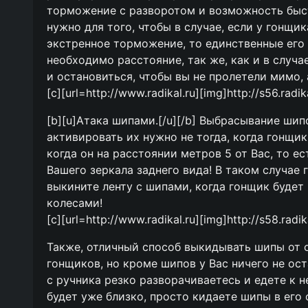
торможение с разворотом и возможность быст
нужно для того, чтобы в случае, если у гонщи
экстренное торможение, то единственные его 
необходимо расстояние, так же, как и в случа
и остановиться, чтобы вы не пролетели мимо, 
[c][url=http://www.radikal.ru][img]http://s56.radi
[b][u]Атака шипами.[/u][/b] Выбрасывание ши
активировать их нужно не тогда, когда гонщи
когда он на расстоянии метров 5 от Вас, то е
Вашего зеркала заднего вида! В таком случае 
выкините ленту с шипами, когда гонщик будет 
колесами!
[c][url=http://www.radikal.ru][img]http://s58.radi
Также, отличный способ выкидывать шипы от о
гонщиков, но кроме шипов у Вас ничего не ос
с ручника резко разворачиваетесь и едете к н
будет уже близко, просто кидаете шипы в его с