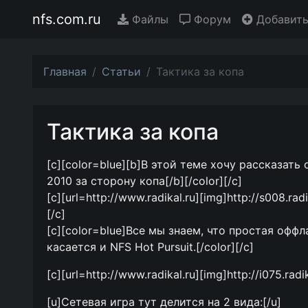
nfs.com.ru
Файлы
Форум
Добавить
Главная
Статьи
Тактика за копа
Тактика за копа
[c][color=blue][b]В этой теме хочу рассказат
2010 за сторону копа[/b][/color][/c]
[c][url=http://www.radikal.ru][img]http://s008.ra
[/c]
[c][color=blue]Все мы знаем, что простая оффл
касается и NFS Hot Pursuit.[/color][/c]
[c][url=http://www.radikal.ru][img]http://i075.rad
[u]Сетевая игра тут делится на 2 вида:[/u]