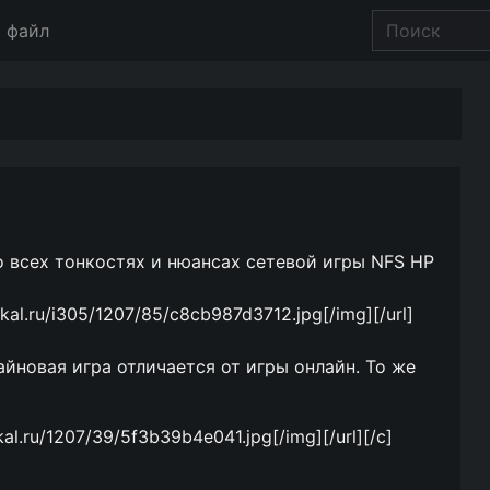
 файл
ь о всех тонкостях и нюансах сетевой игры NFS HP
dikal.ru/i305/1207/85/c8cb987d3712.jpg[/img][/url]
айновая игра отличается от игры онлайн. То же
ikal.ru/1207/39/5f3b39b4e041.jpg[/img][/url][/c]